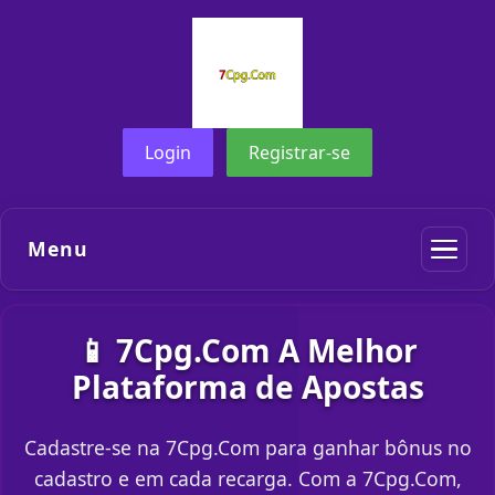
Login
Registrar-se
Menu
📱 7Cpg.Com A Melhor
Plataforma de Apostas
Cadastre-se na 7Cpg.Com para ganhar bônus no
cadastro e em cada recarga. Com a 7Cpg.Com,