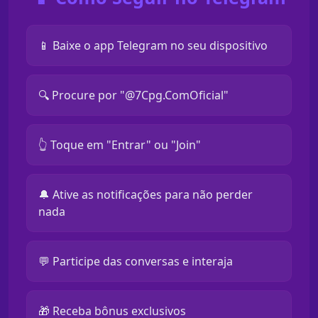
📱 Baixe o app Telegram no seu dispositivo
🔍 Procure por "@7Cpg.ComOficial"
👆 Toque em "Entrar" ou "Join"
🔔 Ative as notificações para não perder
nada
💬 Participe das conversas e interaja
🎁 Receba bônus exclusivos