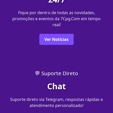
Fique por dentro de todas as novidades,
promoções e eventos da 7Cpg.Com em tempo
real!
Ver Notícias
💬 Suporte Direto
Chat
Suporte direto via Telegram, respostas rápidas e
atendimento personalizado!