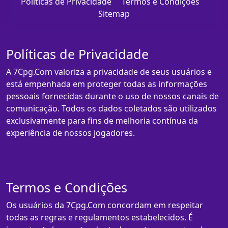
Políticas de Privacidade
Termos e Condições
Sitemap
Políticas de Privacidade
A 7Cpg.Com valoriza a privacidade de seus usuários e
está empenhada em proteger todas as informações
pessoais fornecidas durante o uso de nossos canais de
comunicação. Todos os dados coletados são utilizados
exclusivamente para fins de melhoria contínua da
experiência de nossos jogadores.
Termos e Condições
Os usuários da 7Cpg.Com concordam em respeitar
todas as regras e regulamentos estabelecidos. É