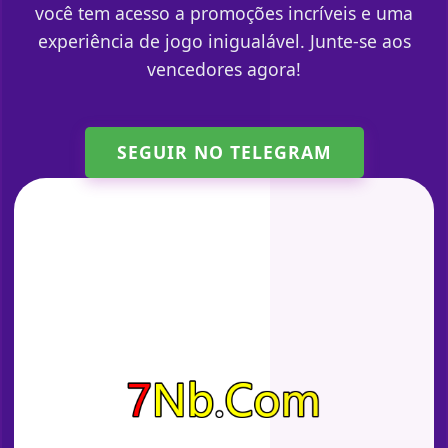
você tem acesso a promoções incríveis e uma
experiência de jogo inigualável. Junte-se aos
vencedores agora!
SEGUIR NO TELEGRAM