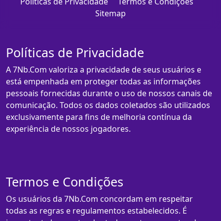
Políticas de Privacidade
Termos e Condições
Sitemap
Políticas de Privacidade
A 7Nb.Com valoriza a privacidade de seus usuários e
está empenhada em proteger todas as informações
pessoais fornecidas durante o uso de nossos canais de
comunicação. Todos os dados coletados são utilizados
exclusivamente para fins de melhoria contínua da
experiência de nossos jogadores.
Termos e Condições
Os usuários da 7Nb.Com concordam em respeitar
todas as regras e regulamentos estabelecidos. É