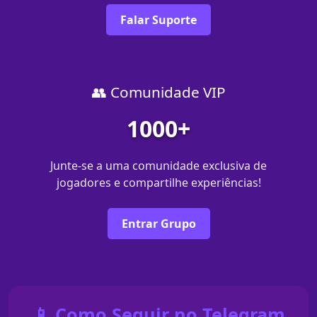
Falar Suporte
👥 Comunidade VIP
1000+
Junte-se a uma comunidade exclusiva de
jogadores e compartilhe experiências!
Entrar Grupo
📱 Como Seguir no Telegram