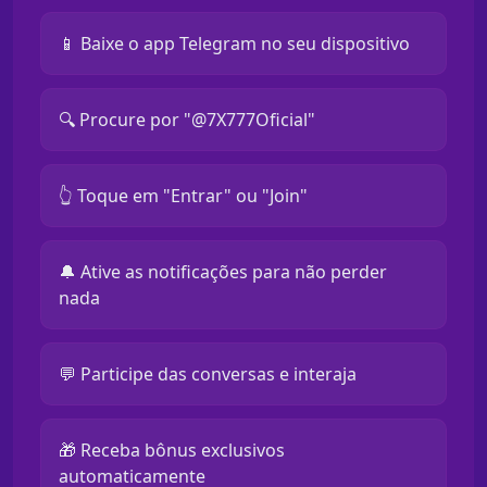
📱 Baixe o app Telegram no seu dispositivo
🔍 Procure por "@7X777Oficial"
👆 Toque em "Entrar" ou "Join"
🔔 Ative as notificações para não perder
nada
💬 Participe das conversas e interaja
🎁 Receba bônus exclusivos
automaticamente