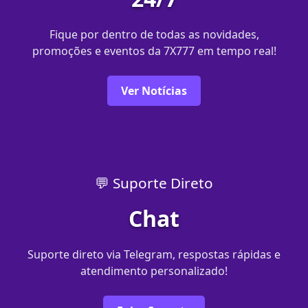
Fique por dentro de todas as novidades,
promoções e eventos da 7X777 em tempo real!
Ver Notícias
💬 Suporte Direto
Chat
Suporte direto via Telegram, respostas rápidas e
atendimento personalizado!