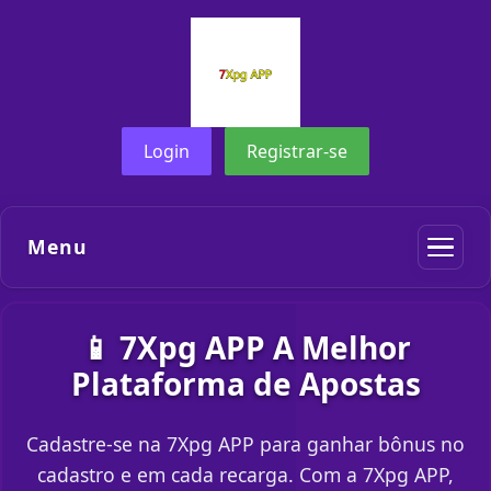
Login
Registrar-se
Menu
📱 7Xpg APP A Melhor
Plataforma de Apostas
Cadastre-se na 7Xpg APP para ganhar bônus no
cadastro e em cada recarga. Com a 7Xpg APP,