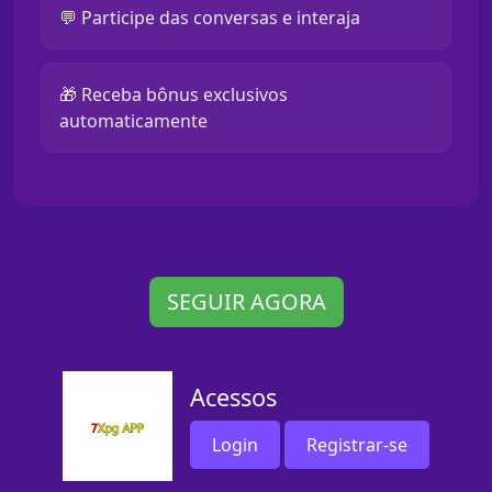
💬 Participe das conversas e interaja
🎁 Receba bônus exclusivos
automaticamente
SEGUIR AGORA
Acessos
Login
Registrar-se