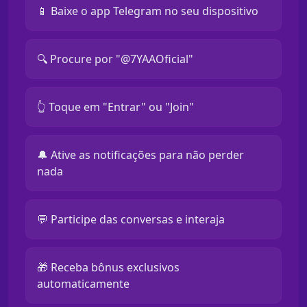
📱 Baixe o app Telegram no seu dispositivo
🔍 Procure por "@7YAAOficial"
👆 Toque em "Entrar" ou "Join"
🔔 Ative as notificações para não perder
nada
💬 Participe das conversas e interaja
🎁 Receba bônus exclusivos
automaticamente