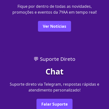
Fique por dentro de todas as novidades,
promoções e eventos da 7YAA em tempo real!
Ver Notícias
💬 Suporte Direto
Chat
Suporte direto via Telegram, respostas rápidas e
atendimento personalizado!
Falar Suporte