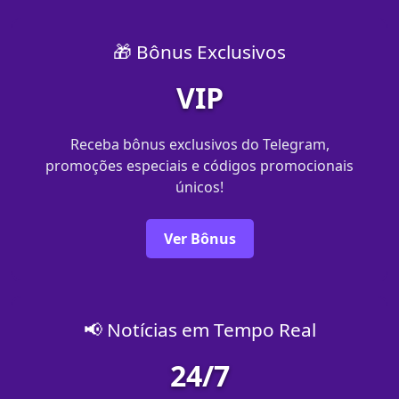
🎁 Bônus Exclusivos
VIP
Receba bônus exclusivos do Telegram,
promoções especiais e códigos promocionais
únicos!
Ver Bônus
📢 Notícias em Tempo Real
24/7