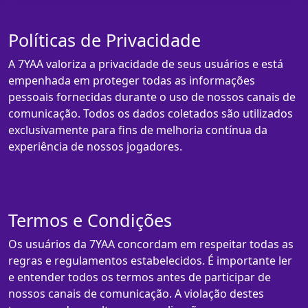
Políticas de Privacidade
A 7YAA valoriza a privacidade de seus usuários e está
empenhada em proteger todas as informações
pessoais fornecidas durante o uso de nossos canais de
comunicação. Todos os dados coletados são utilizados
exclusivamente para fins de melhoria contínua da
experiência de nossos jogadores.
Termos e Condições
Os usuários da 7YAA concordam em respeitar todas as
regras e regulamentos estabelecidos. É importante ler
e entender todos os termos antes de participar de
nossos canais de comunicação. A violação destes