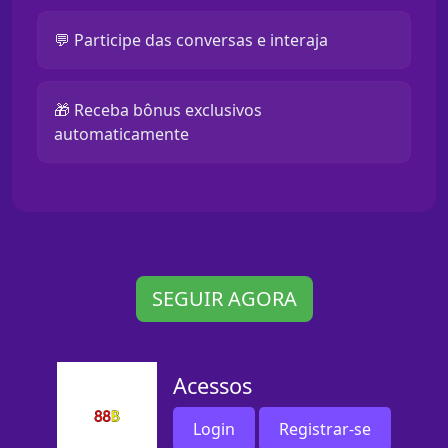
💬 Participe das conversas e interaja
🎁 Receba bônus exclusivos
automaticamente
SEGUIR AGORA
Acessos
Login
Registrar-se