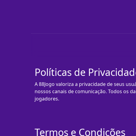
Políticas de Privacida
A 88Jogo valoriza a privacidade de seus us
nossos canais de comunicação. Todos os dad
jogadores.
Termos e Condições