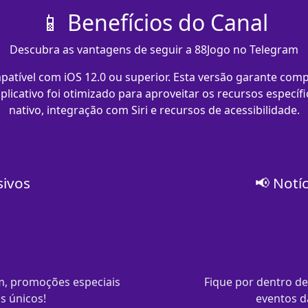
📱 Benefícios do Canal
Descubra as vantagens de seguir a 88Jogo no Telegram
ompatível com iOS 12.0 ou superior. Esta versão garante co
plicativo foi otimizado para aproveitar os recursos específ
nativo, integração com Siri e recursos de acessibilidade.
sivos
📢 Notí
m, promoções especiais
Fique por dentro d
s únicos!
eventos d