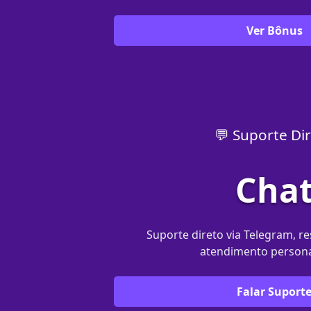
Ver Bônus
💬 Suporte Di
Cha
Suporte direto via Telegram, r
atendimento persona
Falar Suport