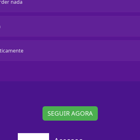
erder nada
a
aticamente
SEGUIR AGORA