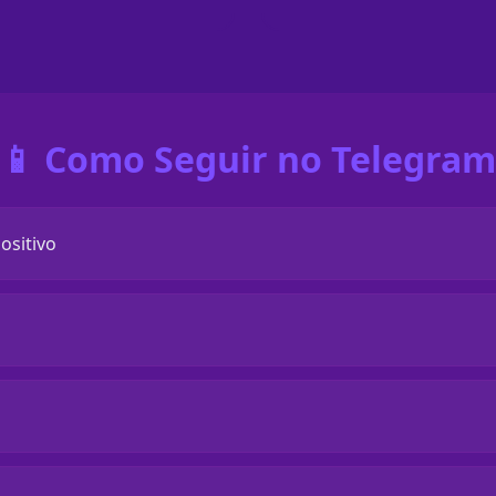
📱 Como Seguir no Telegram
ositivo