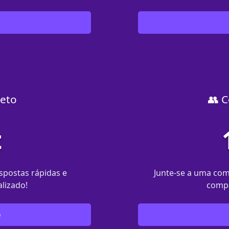
reto
👥 
t
espostas rápidas e
Junte-se a uma com
lizado!
compa
e