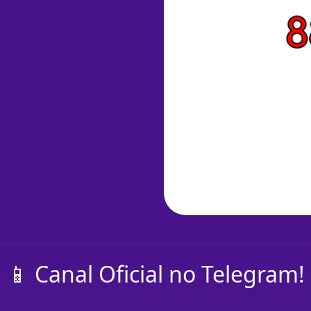
📱 Canal Oficial no Telegram!