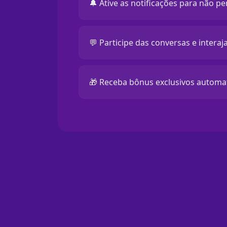
🔔 Ative as notificações para não p
💬 Participe das conversas e interaj
🎁 Receba bônus exclusivos autom