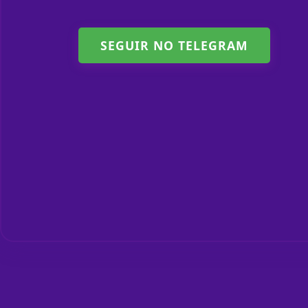
SEGUIR NO TELEGRAM