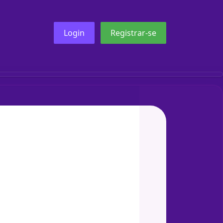
Login
Registrar-se