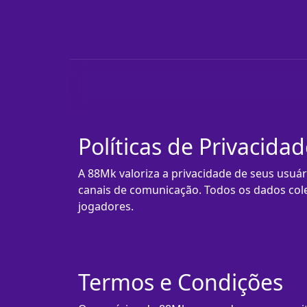
Políticas de Privacida
A 88Mk valoriza a privacidade de seus usu
canais de comunicação. Todos os dados cole
jogadores.
Termos e Condições