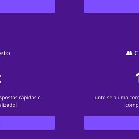
reto
👥 
t
espostas rápidas e
Junte-se a uma com
lizado!
compa
e