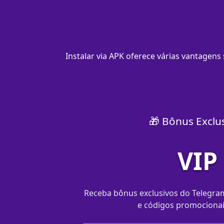
Instalar via APK oferece várias vantagens
🎁 Bônus Exclu
VIP
Receba bônus exclusivos do Telegra
e códigos promocionai