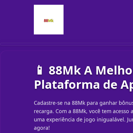
📱 88Mk A Melho
Plataforma de A
Cadastre-se na 88Mk para ganhar bônus
recarga. Com a 88Mk, você tem acesso a
uma experiência de jogo inigualável. J
agora!