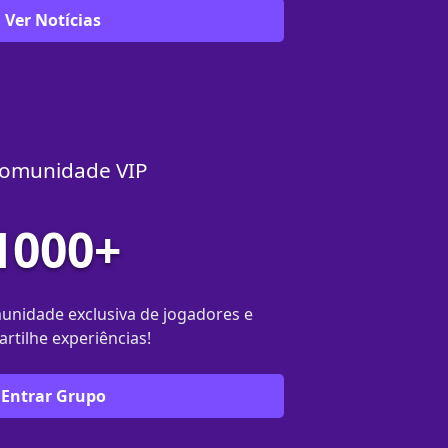
Ver Notícias
Comunidade VIP
1000+
unidade exclusiva de jogadores e
rtilhe experiências!
Entrar Grupo