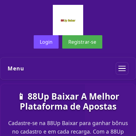
Login
Registrar-se
Menu
📱 88Up Baixar A Melhor
Plataforma de Apostas
Cadastre-se na 88Up Baixar para ganhar bônus
no cadastro e em cada recarga. Com a 88Up