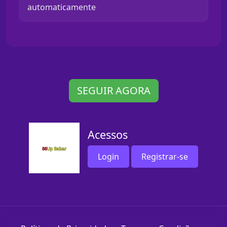
automaticamente
SEGUIR AGORA
Acessos
Login
Registrar-se