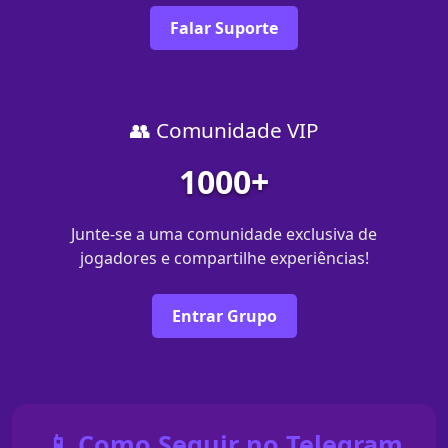
Falar Suporte
👥 Comunidade VIP
1000+
Junte-se a uma comunidade exclusiva de
jogadores e compartilhe experiências!
Entrar Grupo
📱 Como Seguir no Telegram