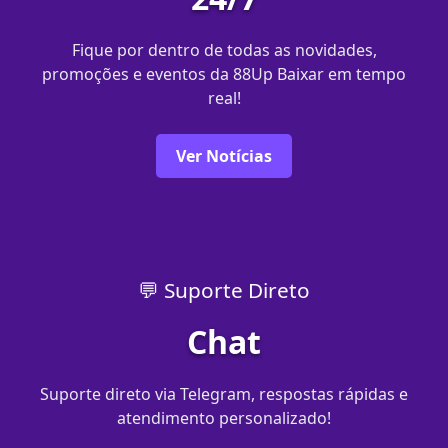
Fique por dentro de todas as novidades,
promoções e eventos da 88Up Baixar em tempo
real!
Ver Notícias
💬 Suporte Direto
Chat
Suporte direto via Telegram, respostas rápidas e
atendimento personalizado!