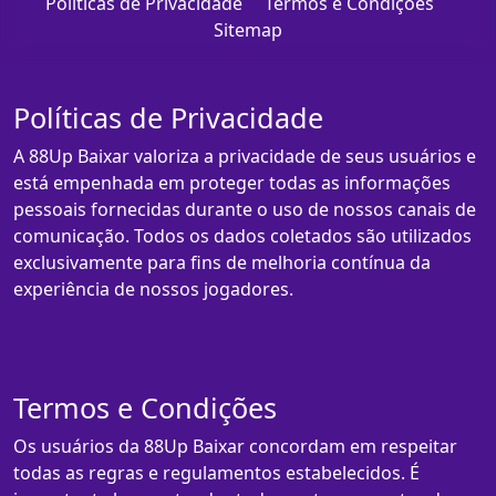
Políticas de Privacidade
Termos e Condições
Sitemap
Políticas de Privacidade
A 88Up Baixar valoriza a privacidade de seus usuários e
está empenhada em proteger todas as informações
pessoais fornecidas durante o uso de nossos canais de
comunicação. Todos os dados coletados são utilizados
exclusivamente para fins de melhoria contínua da
experiência de nossos jogadores.
Termos e Condições
Os usuários da 88Up Baixar concordam em respeitar
todas as regras e regulamentos estabelecidos. É