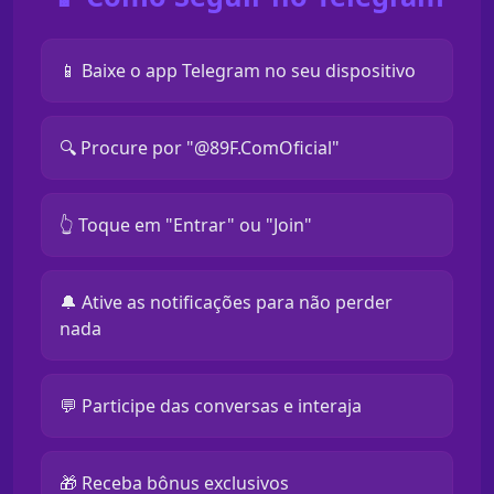
📱 Baixe o app Telegram no seu dispositivo
🔍 Procure por "@89F.ComOficial"
👆 Toque em "Entrar" ou "Join"
🔔 Ative as notificações para não perder
nada
💬 Participe das conversas e interaja
🎁 Receba bônus exclusivos