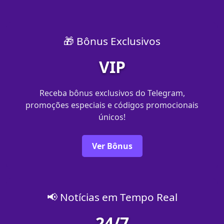
🎁 Bônus Exclusivos
VIP
Receba bônus exclusivos do Telegram,
promoções especiais e códigos promocionais
únicos!
Ver Bônus
📢 Notícias em Tempo Real
24/7