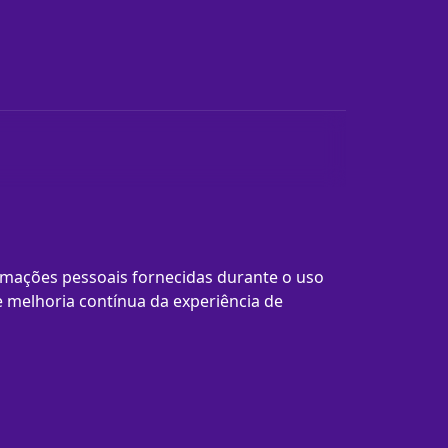
rmações pessoais fornecidas durante o uso
e melhoria contínua da experiência de