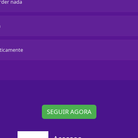
erder nada
a
aticamente
SEGUIR AGORA