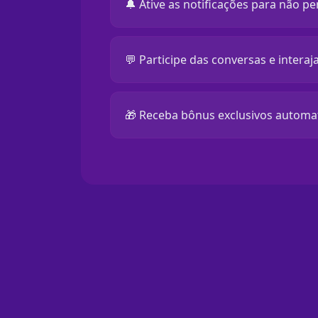
🔔 Ative as notificações para não p
💬 Participe das conversas e interaj
🎁 Receba bônus exclusivos autom