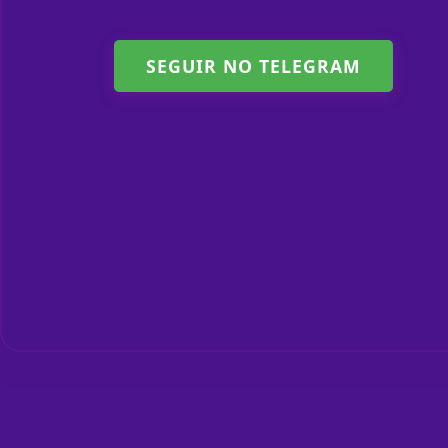
SEGUIR NO TELEGRAM