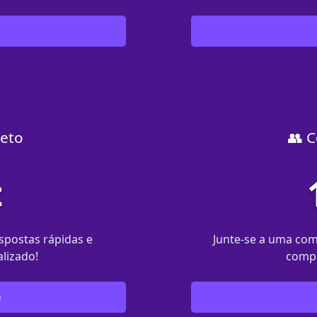
reto
👥 
t
espostas rápidas e
Junte-se a uma com
lizado!
compa
e