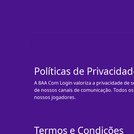
Políticas de Privacida
A 8AA Com Login valoriza a privacidade de
de nossos canais de comunicação. Todos os 
nossos jogadores.
Termos e Condições