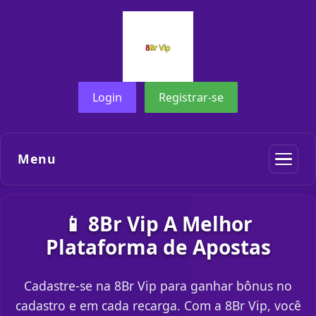
Login
Registrar-se
Menu
📱 8Br Vip A Melhor
Plataforma de Apostas
Cadastre-se na 8Br Vip para ganhar bônus no
cadastro e em cada recarga. Com a 8Br Vip, você