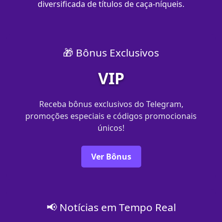
diversificada de títulos de caça-níqueis.
🎁 Bônus Exclusivos
VIP
Receba bônus exclusivos do Telegram,
promoções especiais e códigos promocionais
únicos!
Ver Bônus
📢 Notícias em Tempo Real