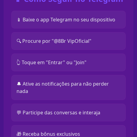
📱 Baixe o app Telegram no seu dispositivo
🔍 Procure por "@8Br VipOficial"
👆 Toque em "Entrar" ou "Join"
🔔 Ative as notificações para não perder
nada
💬 Participe das conversas e interaja
🎁 Receba bônus exclusivos