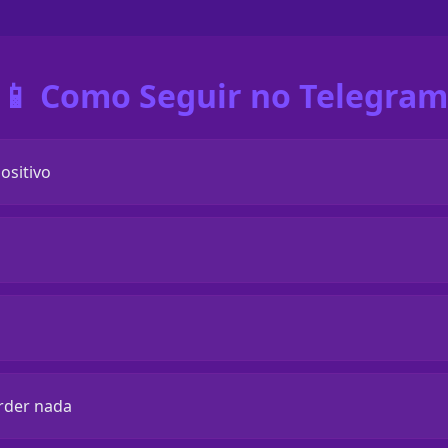
📱 Como Seguir no Telegram
ositivo
erder nada