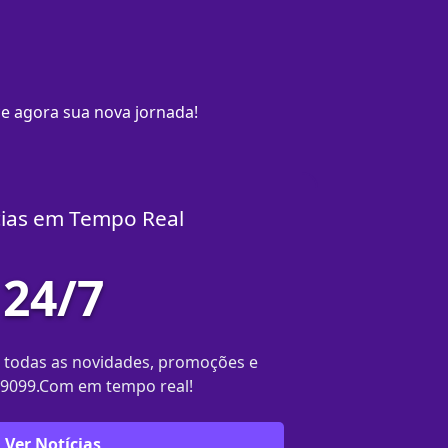
ce agora sua nova jornada!
cias em Tempo Real
24/7
e todas as novidades, promoções e
 9099.Com em tempo real!
Ver Notícias