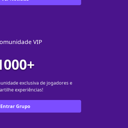
Comunidade VIP
1000+
unidade exclusiva de jogadores e
rtilhe experiências!
Entrar Grupo