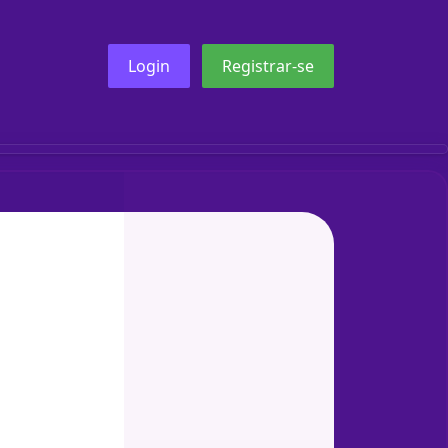
Login
Registrar-se