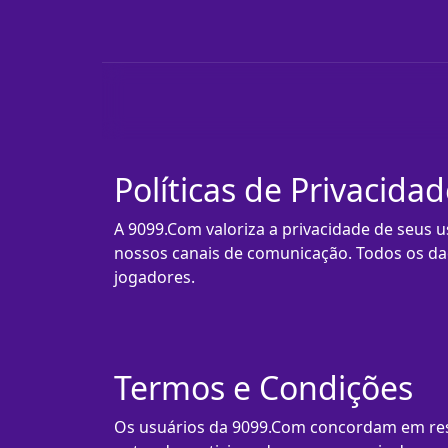
Políticas de Privacida
A 9099.Com valoriza a privacidade de seus 
nossos canais de comunicação. Todos os dad
jogadores.
Termos e Condições
Os usuários da 9099.Com concordam em resp