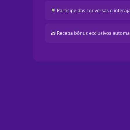
💬 Participe das conversas e interaj
🎁 Receba bônus exclusivos autom