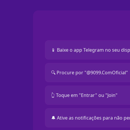
📱 Baixe o app Telegram no seu disp
🔍 Procure por "@9099.ComOficial"
👆 Toque em "Entrar" ou "Join"
🔔 Ative as notificações para não p