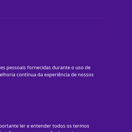
es pessoais fornecidas durante o uso de
elhoria contínua da experiência de nossos
ortante ler e entender todos os termos