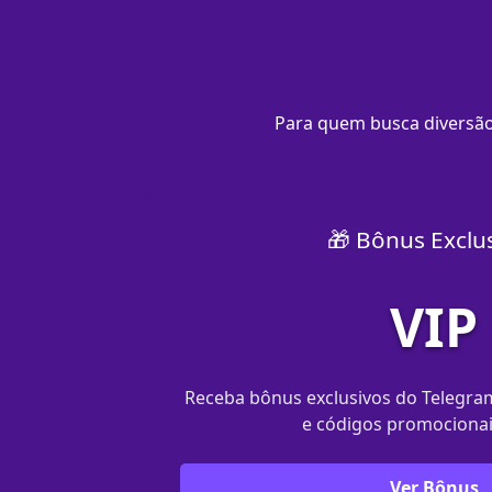
Para quem busca diversão 
🎁 Bônus Exclu
VIP
Receba bônus exclusivos do Telegra
e códigos promocionai
Ver Bônus