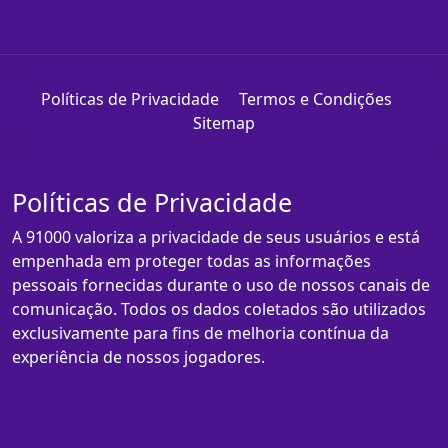
Políticas de Privacidade
Termos e Condições
Sitemap
Políticas de Privacidade
A 91000 valoriza a privacidade de seus usuários e está
empenhada em proteger todas as informações
pessoais fornecidas durante o uso de nossos canais de
comunicação. Todos os dados coletados são utilizados
exclusivamente para fins de melhoria contínua da
experiência de nossos jogadores.