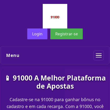
Login
Registrar-se
Menu
📱 91000 A Melhor Plataforma
de Apostas
Cadastre-se na 91000 para ganhar bônus no
cadastro e em cada recarga. Com a 91000, você