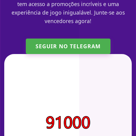
tem acesso a promoções incríveis e uma
experiência de jogo inigualável. Junte-se aos
vencedores agora!
SEGUIR NO TELEGRAM