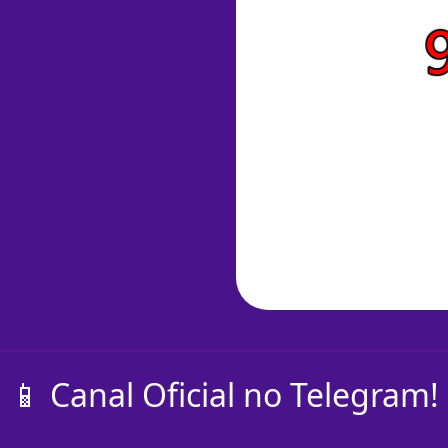
📱 Canal Oficial no Telegram!