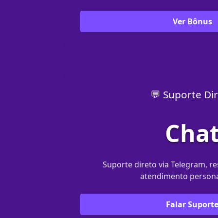
Ver Bônus
💬 Suporte Di
Cha
Suporte direto via Telegram, r
atendimento persona
Falar Suport