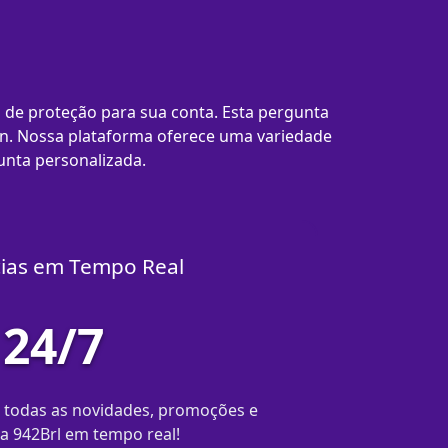
de proteção para sua conta. Esta pergunta
in. Nossa plataforma oferece uma variedade
unta personalizada.
cias em Tempo Real
24/7
e todas as novidades, promoções e
a 942Brl em tempo real!