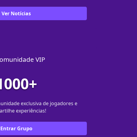
Ver Notícias
Comunidade VIP
1000+
unidade exclusiva de jogadores e
rtilhe experiências!
Entrar Grupo