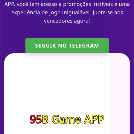
APP, você tem acesso a promoções incríveis e uma
experiência de jogo inigualável. Junte-se aos
vencedores agora!
SEGUIR NO TELEGRAM