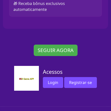
🎁 Receba bônus exclusivos
automaticamente
SEGUIR AGORA
Acessos
Login
Registrar-se