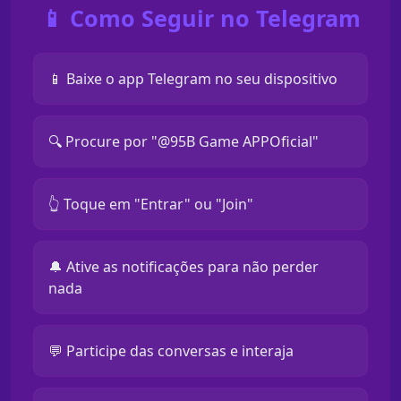
📱 Como Seguir no Telegram
📱 Baixe o app Telegram no seu dispositivo
🔍 Procure por "@95B Game APPOficial"
👆 Toque em "Entrar" ou "Join"
🔔 Ative as notificações para não perder
nada
💬 Participe das conversas e interaja