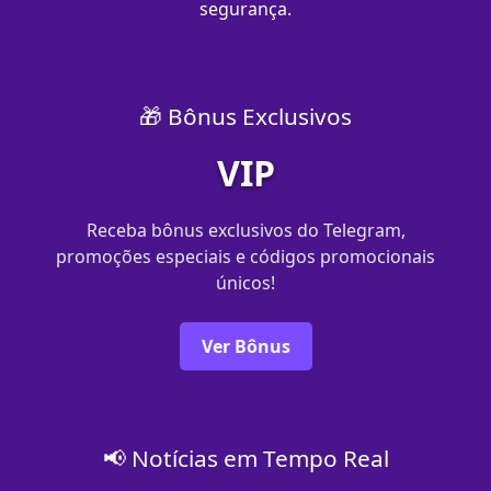
segurança.
🎁 Bônus Exclusivos
VIP
Receba bônus exclusivos do Telegram,
promoções especiais e códigos promocionais
únicos!
Ver Bônus
📢 Notícias em Tempo Real