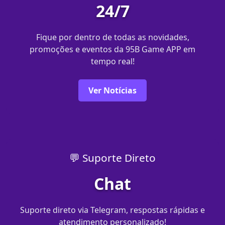
24/7
Fique por dentro de todas as novidades,
promoções e eventos da 95B Game APP em
tempo real!
Ver Notícias
💬 Suporte Direto
Chat
Suporte direto via Telegram, respostas rápidas e
atendimento personalizado!