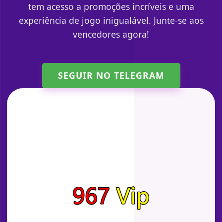
tem acesso a promoções incríveis e uma
experiência de jogo inigualável. Junte-se aos
vencedores agora!
SEGUIR NO TELEGRAM