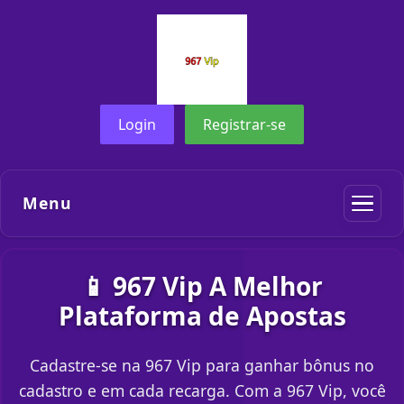
Login
Registrar-se
Menu
📱 967 Vip A Melhor
Plataforma de Apostas
Cadastre-se na 967 Vip para ganhar bônus no
cadastro e em cada recarga. Com a 967 Vip, você