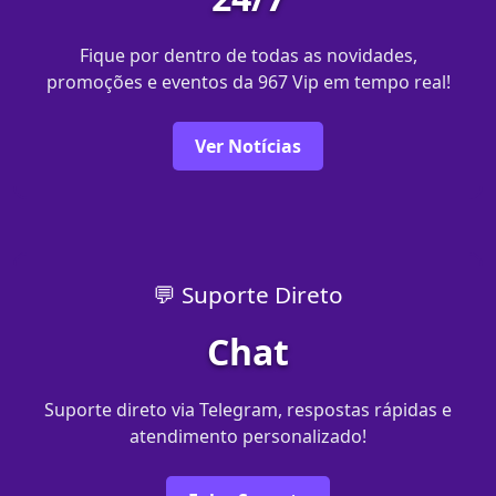
Fique por dentro de todas as novidades,
promoções e eventos da 967 Vip em tempo real!
Ver Notícias
💬 Suporte Direto
Chat
Suporte direto via Telegram, respostas rápidas e
atendimento personalizado!