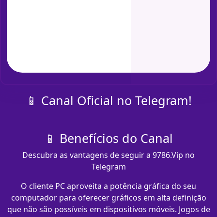
📱 Canal Oficial no Telegram!
📱 Benefícios do Canal
Descubra as vantagens de seguir a 9786.Vip no
Telegram
O cliente PC aproveita a potência gráfica do seu
computador para oferecer gráficos em alta definição
que não são possíveis em dispositivos móveis. Jogos de