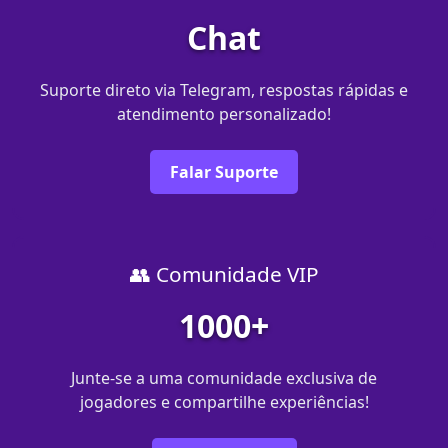
Chat
Suporte direto via Telegram, respostas rápidas e
atendimento personalizado!
Falar Suporte
👥 Comunidade VIP
1000+
Junte-se a uma comunidade exclusiva de
jogadores e compartilhe experiências!