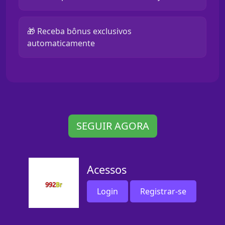
🎁 Receba bônus exclusivos
automaticamente
SEGUIR AGORA
Acessos
Login
Registrar-se