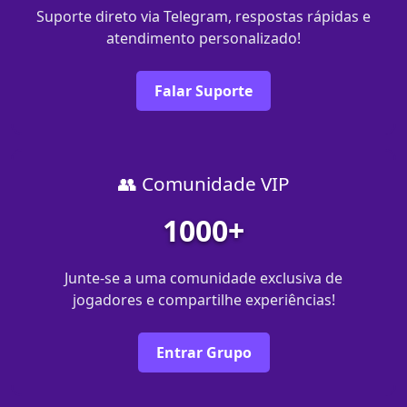
Suporte direto via Telegram, respostas rápidas e
atendimento personalizado!
Falar Suporte
👥 Comunidade VIP
1000+
Junte-se a uma comunidade exclusiva de
jogadores e compartilhe experiências!
Entrar Grupo