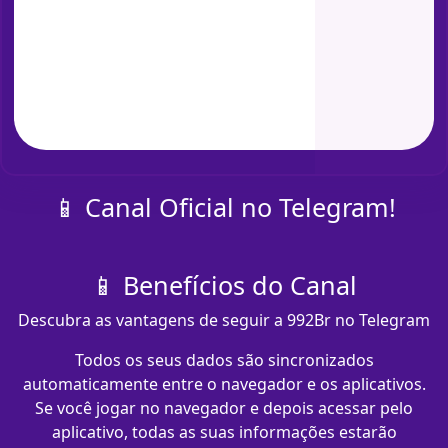
📱 Canal Oficial no Telegram!
📱 Benefícios do Canal
Descubra as vantagens de seguir a 992Br no Telegram
Todos os seus dados são sincronizados
automaticamente entre o navegador e os aplicativos.
Se você jogar no navegador e depois acessar pelo
aplicativo, todas as suas informações estarão